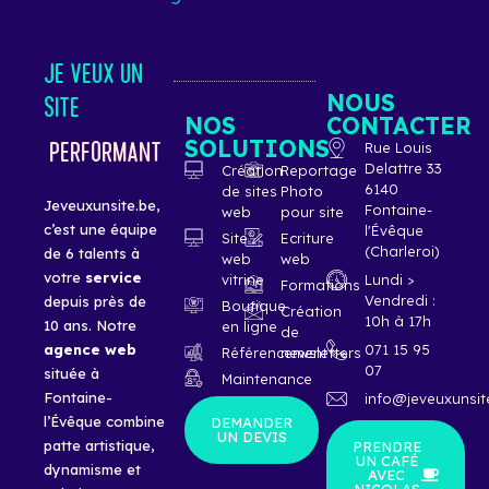
JE VEUX UN
NOUS
SITE
NOS
CONTACTER
SOLUTIONS
PERFORMANT
Rue Louis
Delattre 33
Création
Reportage
6140
de sites
Photo
Jeveuxunsite.be,
Fontaine-
web
pour site
c’est une équipe
l'Évêque
Site
Ecriture
(Charleroi)
de 6 talents à
web
web
votre
service
vitrine
Lundi >
Formations
Vendredi :
depuis près de
Boutique
Création
10h à 17h
10 ans. Notre
en ligne
de
agence
web
071 15 95
Référencement
newsletters
07
située à
Maintenance
Fontaine-
info@jeveuxunsit
l’Évêque combine
DEMANDER
UN DEVIS
patte artistique,
PRENDRE
UN CAFÉ
dynamisme et
AVEC