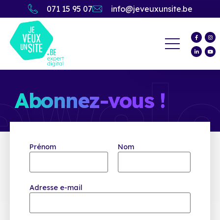
071 15 95 07
info@jeveuxunsite.be
wsle
Abonnez-vous !
Prénom
Nom
Adresse e-mail