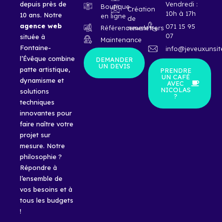
Vendredi :
depuis près de
Boutique
Création
10h à 17h
10 ans. Notre
en ligne
de
agence
web
071 15 95
Référencement
newsletters
07
située à
Maintenance
Fontaine-
info@jeveuxunsit
l’Évêque combine
DEMANDER
UN DEVIS
patte artistique,
PRENDRE
UN CAFÉ
dynamisme et
AVEC
NICOLAS
solutions
?
techniques
innovantes pour
faire naître votre
projet sur
mesure. Notre
philosophie ?
Répondre à
l’ensemble de
vos besoins et à
tous les budgets
!