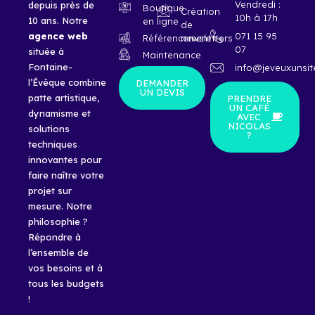
Vendredi :
depuis près de
Boutique
Création
10h à 17h
10 ans. Notre
en ligne
de
agence
web
071 15 95
Référencement
newsletters
07
située à
Maintenance
Fontaine-
info@jeveuxunsit
l’Évêque combine
DEMANDER
UN DEVIS
patte artistique,
PRENDRE
UN CAFÉ
dynamisme et
AVEC
NICOLAS
solutions
?
techniques
innovantes pour
faire naître votre
projet sur
mesure. Notre
philosophie ?
Répondre à
l’ensemble de
vos besoins et à
tous les budgets
!