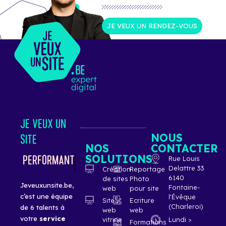
JE VEUX UN RENDEZ-VOUS
JE VEUX UN
NOUS
SITE
NOS
CONTACTER
SOLUTIONS
ÉLÉGANT
Rue Louis
Delattre 33
Création
Reportage
6140
de sites
Photo
Jeveuxunsite.be,
Fontaine-
web
pour site
c’est une équipe
l'Évêque
Site
Ecriture
(Charleroi)
de 6 talents à
web
web
votre
service
vitrine
Lundi >
Formations