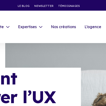
LE BLOG
NEWSLETTER
TÉMOIGNAGES
ite
Expertises
Nos créations
L’agence
nt
er l’UX