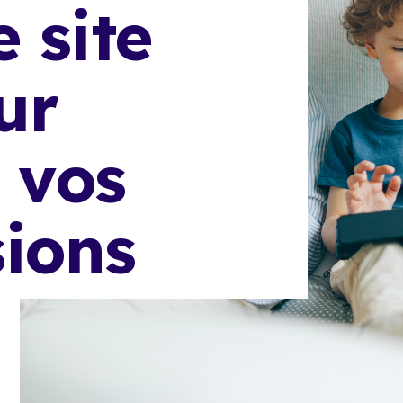
e site
ur
 vos
ions