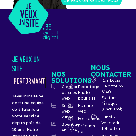
JE VEUX UN RENDEZ-VOUS
JE VEUX UN
NOUS
SITE
NOS
CONTACTER
SOLUTIONS
ÉLÉGANT
Rue Louis
Delattre 33
Création
Reportage
6140
de sites
Photo
Jeveuxunsite.be,
Fontaine-
web
pour site
c’est une équipe
l'Évêque
Site
Ecriture
(Charleroi)
de 6 talents à
web
web
votre
service
vitrine
Lundi >
Formations
Vendredi :
depuis près de
Boutique
Création
10h à 17h
10 ans. Notre
en ligne
de