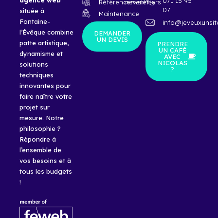
agence
web
071 15 95
Référencement
newsletters
07
située à
Maintenance
Fontaine-
info@jeveuxunsit
l’Évêque combine
DEMANDER
UN DEVIS
patte artistique,
PRENDRE
UN CAFÉ
dynamisme et
AVEC
NICOLAS
solutions
?
techniques
innovantes pour
faire naître votre
projet sur
mesure. Notre
philosophie ?
Répondre à
l’ensemble de
vos besoins et à
tous les budgets
!