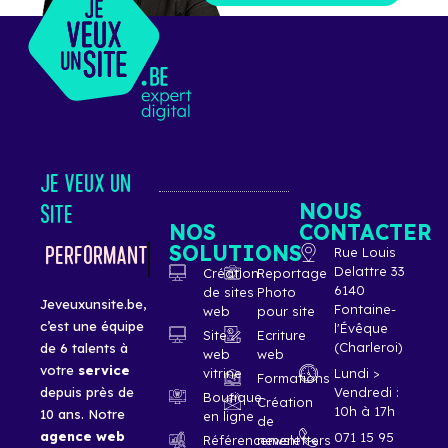
JE VEUX UN
NOUS
SITE
NOS
CONTACTER
SOLUTIONS
ÉLÉGANT
Rue Louis
Delattre 33
Création
Reportage
6140
de sites
Photo
Jeveuxunsite.be,
Fontaine-
web
pour site
c’est une équipe
l'Évêque
Site
Ecriture
(Charleroi)
de 6 talents à
web
web
votre
service
vitrine
Lundi >
Formations
Vendredi :
depuis près de
Boutique
Création
10h à 17h
10 ans. Notre
en ligne
de
agence
web
071 15 95
Référencement
newsletters