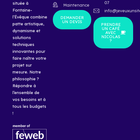
07
située à
Maintenance
Fontaine-
info@jeveuxunsit
l’Évêque combine
DEMANDER
UN DEVIS
patte artistique,
PRENDRE
UN CAFÉ
dynamisme et
AVEC
NICOLAS
solutions
?
techniques
innovantes pour
faire naître votre
projet sur
mesure. Notre
philosophie ?
Répondre à
l’ensemble de
vos besoins et à
tous les budgets
!