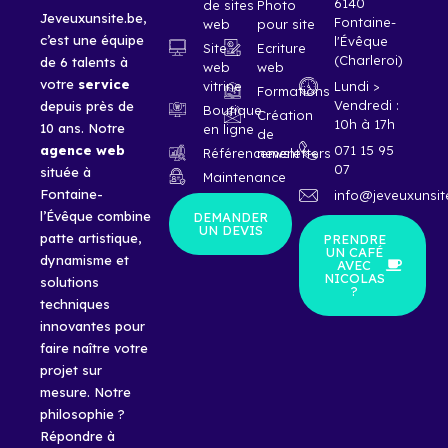
6140
de sites
Photo
Jeveuxunsite.be,
Fontaine-
web
pour site
c’est une équipe
l'Évêque
Site
Ecriture
(Charleroi)
de 6 talents à
web
web
votre
service
vitrine
Lundi >
Formations
Vendredi :
depuis près de
Boutique
Création
10h à 17h
10 ans. Notre
en ligne
de
agence
web
071 15 95
Référencement
newsletters
07
située à
Maintenance
Fontaine-
info@jeveuxunsit
l’Évêque combine
DEMANDER
UN DEVIS
patte artistique,
PRENDRE
UN CAFÉ
dynamisme et
AVEC
NICOLAS
solutions
?
techniques
innovantes pour
faire naître votre
projet sur
mesure. Notre
philosophie ?
Répondre à